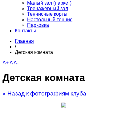
Малый зал (паркет)
Тренажерный зал
Теннисные корты
Настольный теннис
Парковка
Контакты
Главная
/
Детская комната
A+
A
A-
Детская комната
« Назад к фотографиям клуба